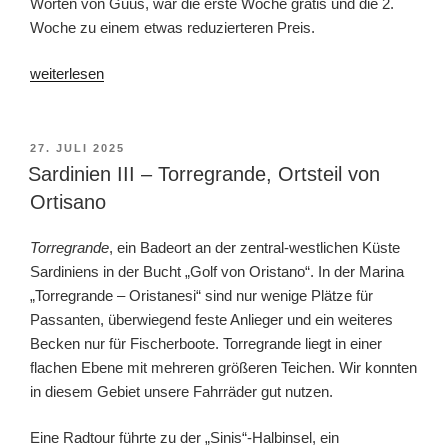
Worten von Guus, war die erste Woche gratis und die 2.
Woche zu einem etwas reduzierteren Preis.
„Sardinien
weiterlesen
lV
–
Insel
VERÖFFENTLICHT
27. JULI 2025
AM
und
Sardinien III – Torregrande, Ortsteil von
Hafen
Ortisano
Sant’Antioco“
Torregrande
, ein Badeort an der zentral-westlichen Küste
Sardiniens in der Bucht „Golf von Oristano“. In der Marina
„Torregrande – Oristanesi“ sind nur wenige Plätze für
Passanten, überwiegend feste Anlieger und ein weiteres
Becken nur für Fischerboote. Torregrande liegt in einer
flachen Ebene mit mehreren größeren Teichen. Wir konnten
in diesem Gebiet unsere Fahrräder gut nutzen.
Eine Radtour führte zu der „Sinis“-Halbinsel, ein