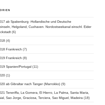
ORIEN
017 ab Spakenburg -Hollandische und Deutsche
inseln, Helgoland, Cuxhaven. Nordostseekanal einschl. Eider
ckstadt
(6)
018
(4)
018 Frankreich
(7)
019 Frankreich
(8)
019 Spanien/Portugal
(11)
020
(1)
020 ab Gibraltar nach Tanger (Marrokko)
(9)
021 Teneriffa, La Gomera, El Hierro, La Palma, Santa Maria,
aial, Sao Jorge, Graciosa, Terciera, Sao Miguel, Madeira
(18)