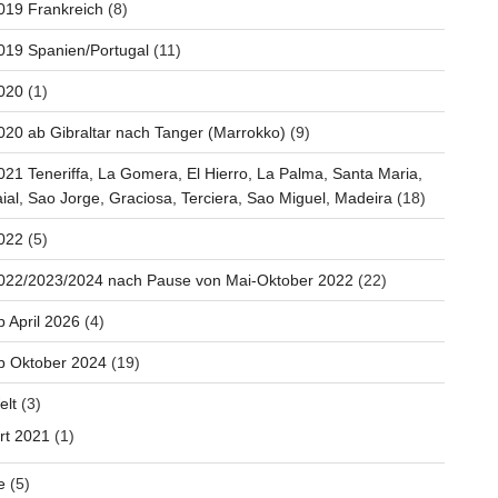
019 Frankreich
(8)
019 Spanien/Portugal
(11)
020
(1)
020 ab Gibraltar nach Tanger (Marrokko)
(9)
021 Teneriffa, La Gomera, El Hierro, La Palma, Santa Maria,
aial, Sao Jorge, Graciosa, Terciera, Sao Miguel, Madeira
(18)
022
(5)
2022/2023/2024 nach Pause von Mai-Oktober 2022
(22)
b April 2026
(4)
b Oktober 2024
(19)
elt
(3)
rt 2021
(1)
e
(5)