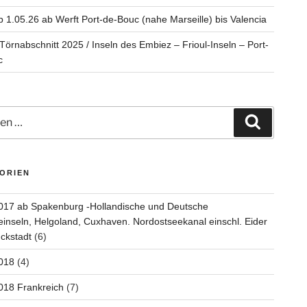
b 1.05.26 ab Werft Port-de-Bouc (nahe Marseille) bis Valencia
 Törnabschnitt 2025 / Inseln des Embiez – Frioul-Inseln – Port-
c
n
Suchen
ORIEN
017 ab Spakenburg -Hollandische und Deutsche
inseln, Helgoland, Cuxhaven. Nordostseekanal einschl. Eider
ckstadt
(6)
018
(4)
018 Frankreich
(7)