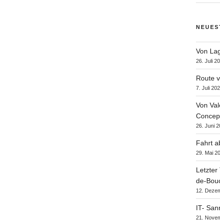
NEUES
Von Lag
26. Juli 2
Route v
7. Juli 20
Von Val
Concept
26. Juni 
Fahrt a
29. Mai 2
Letzter
de-Bou
12. Deze
IT- San
21. Nove