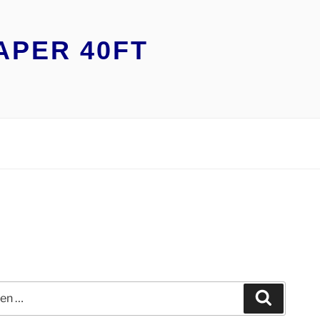
APER 40FT
n
Suchen