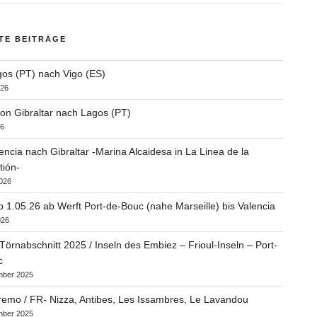
TE BEITRÄGE
os (PT) nach Vigo (ES)
026
on Gibraltar nach Lagos (PT)
26
encia nach Gibraltar -Marina Alcaidesa in La Linea de la
ión-
2026
b 1.05.26 ab Werft Port-de-Bouc (nahe Marseille) bis Valencia
026
 Törnabschnitt 2025 / Inseln des Embiez – Frioul-Inseln – Port-
c
mber 2025
remo / FR- Nizza, Antibes, Les Issambres, Le Lavandou
mber 2025