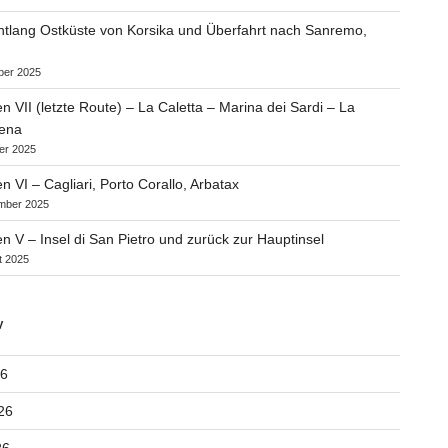
ntlang Ostküste von Korsika und Überfahrt nach Sanremo,
ber 2025
en VII (letzte Route) – La Caletta – Marina dei Sardi – La
ena
er 2025
n VI – Cagliari, Porto Corallo, Arbatax
mber 2025
en V – Insel di San Pietro und zurück zur Hauptinsel
t 2025
V
26
26