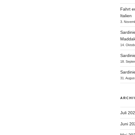
Fahrt e
Italien
3. Novem
Sardini
Maddal
14. Oktob
Sardinie
18. Septe
Sardini
31. Augus
ARCHI
Juli 20
Juni 20