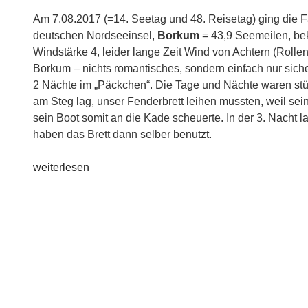
Am 7.08.2017 (=14. Seetag und 48. Reisetag) ging die F
deutschen Nordseeinsel,
Borkum
= 43,9 Seemeilen, bek
Windstärke 4, leider lange Zeit Wind von Achtern (Rolle
Borkum – nichts romantisches, sondern einfach nur siche
2 Nächte im „Päckchen“. Die Tage und Nächte waren stü
am Steg lag, unser Fenderbrett leihen mussten, weil se
sein Boot somit an die Kade scheuerte. In der 3. Nacht
haben das Brett dann selber benutzt.
„Deutsche
weiterlesen
Nordseeinseln“