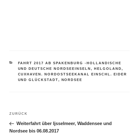
KATEGORIEN
FAHRT 2017 AB SPAKENBURG -HOLLANDISCHE
UND DEUTSCHE NORDSEEINSELN, HELGOLAND,
CUXHAVEN. NORDOSTSEEKANAL EINSCHL. EIDER
UND GLÜCKSTADT
,
NORDSEE
Beitragsnavigation
Vorheriger
ZURÜCK
Beitrag
Weiterfahrt über Ijsselmeer, Waddensee und
Nordsee bis 06.08.2017