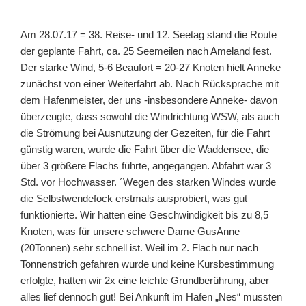
Am 28.07.17 = 38. Reise- und 12. Seetag stand die Route
der geplante Fahrt, ca. 25 Seemeilen nach Ameland fest.
Der starke Wind, 5-6 Beaufort = 20-27 Knoten hielt Anneke
zunächst von einer Weiterfahrt ab. Nach Rücksprache mit
dem Hafenmeister, der uns -insbesondere Anneke- davon
überzeugte, dass sowohl die Windrichtung WSW, als auch
die Strömung bei Ausnutzung der Gezeiten, für die Fahrt
günstig waren, wurde die Fahrt über die Waddensee, die
über 3 größere Flachs führte, angegangen. Abfahrt war 3
Std. vor Hochwasser. ´Wegen des starken Windes wurde
die Selbstwendefock erstmals ausprobiert, was gut
funktionierte. Wir hatten eine Geschwindigkeit bis zu 8,5
Knoten, was für unsere schwere Dame GusAnne
(20Tonnen) sehr schnell ist. Weil im 2. Flach nur nach
Tonnenstrich gefahren wurde und keine Kursbestimmung
erfolgte, hatten wir 2x eine leichte Grundberührung, aber
alles lief dennoch gut! Bei Ankunft im Hafen „Nes“ mussten