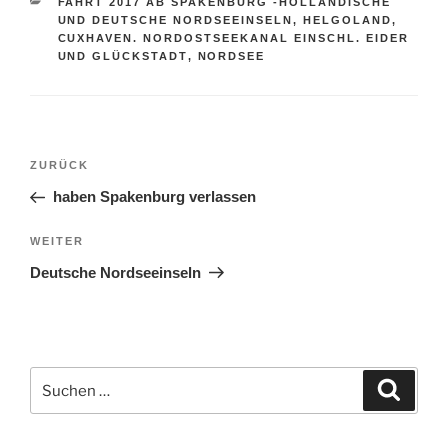
KATEGORIEN
FAHRT 2017 AB SPAKENBURG -HOLLANDISCHE
UND DEUTSCHE NORDSEEINSELN, HELGOLAND,
CUXHAVEN. NORDOSTSEEKANAL EINSCHL. EIDER
UND GLÜCKSTADT
,
NORDSEE
Beitragsnavigation
Vorheriger
ZURÜCK
Beitrag
haben Spakenburg verlassen
Nächster
WEITER
Beitrag
Deutsche Nordseeinseln
Suchen
Suche
nach: