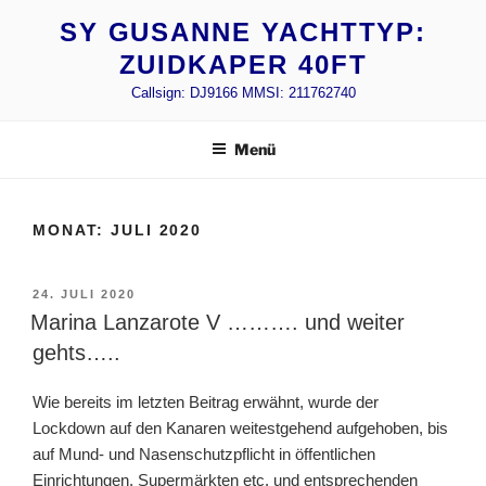
Zum
SY GUSANNE YACHTTYP:
Inhalt
ZUIDKAPER 40FT
springen
Callsign: DJ9166 MMSI: 211762740
Menü
MONAT:
JULI 2020
VERÖFFENTLICHT
24. JULI 2020
AM
Marina Lanzarote V ………. und weiter
gehts…..
Wie bereits im letzten Beitrag erwähnt, wurde der
Lockdown auf den Kanaren weitestgehend aufgehoben, bis
auf Mund- und Nasenschutzpflicht in öffentlichen
Einrichtungen, Supermärkten etc. und entsprechenden