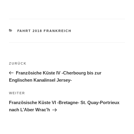
KATEGORIEN
FAHRT 2018 FRANKREICH
Beitragsnavigation
Vorheriger
ZURÜCK
Beitrag
Französiche Küste IV -Cherbourg bis zur
Englischen Kanalinsel Jersey-
Nächster
WEITER
Beitrag
Französische Küste VI -Bretagne- St. Quay-Portrieux
nach L’Aber Wrac’h