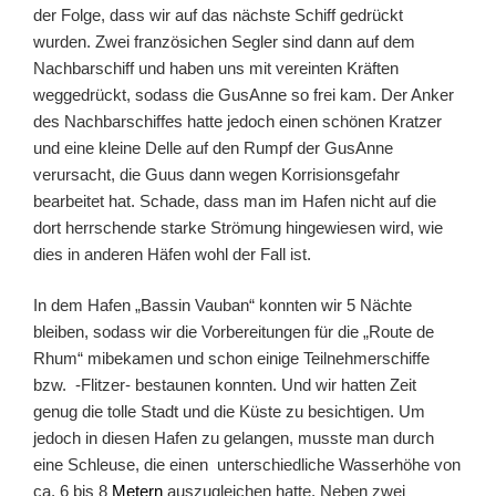
der Folge, dass wir auf das nächste Schiff gedrückt
wurden. Zwei französichen Segler sind dann auf dem
Nachbarschiff und haben uns mit vereinten Kräften
weggedrückt, sodass die GusAnne so frei kam. Der Anker
des Nachbarschiffes hatte jedoch einen schönen Kratzer
und eine kleine Delle auf den Rumpf der GusAnne
verursacht, die Guus dann wegen Korrisionsgefahr
bearbeitet hat. Schade, dass man im Hafen nicht auf die
dort herrschende starke Strömung hingewiesen wird, wie
dies in anderen Häfen wohl der Fall ist.
In dem Hafen „Bassin Vauban“
konnten wir 5 Nächte
bleiben, sodass wir die Vorbereitungen für die „Route de
Rhum“ mibekamen und schon einige Teilnehmerschiffe
bzw. -Flitzer- bestaunen konnten. Und wir hatten Zeit
genug die tolle Stadt und die Küste zu besichtigen. Um
jedoch in diesen Hafen zu gelangen, musste man durch
eine Schleuse, die einen unterschiedliche Wasserhöhe von
ca. 6 bis 8
Metern
auszugleichen hatte. Neben zwei