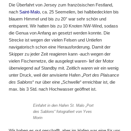
Die Überfahrt von Jersey zum französischen Festland,
nach
Saint-Malo
, ca. 25 Seemeilen, bei halbbedeckten bis
blauem Himmel und bis zu 20° war sehr schön und
entspannt. Wir hatten bis zu 10 Knoten NW-Wind, sodass
die Genua von Anfang an gesetzt werden konnte. Die
Strecke ist wegen der vielen Felsen und Untiefen
navigatorisch schon eine Herausforderung. Damit der
Skipper zu jeder Zeit reagieren kann -auch wegen der
vielen Fischernetze, die ausgelegt waren- lief der Motor
überwiegend auf Standby mit. Zeitlich waren wir ein wenig
unter Druck, weil der anvisierte Hafen „
Port des Plaisance
des Sablons
“ nur über eine „Schwelle“ erreichbar ist, die
max. bis 3 Std. nach Hochwasser geöffnet ist.
Einfahrt in den Hafen St. Malo „Port
des Sablons“ fotografiert von Yves
Morin
Wir haben es gut geschafft, aber im Hafen war eine für uns