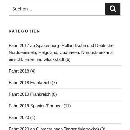
in
Suchen
Suche
Spanien,
nach:
via
Viana
KATEGORIEN
do
Castelo,
Fahrt 2017 ab Spakenburg -Hollandische und Deutsche
erste
Nordseeinseln, Helgoland, Cuxhaven. Nordostseekanal
Station
einschl. Eider und Glückstadt
(6)
in
Portugal
Fahrt 2018
(4)
nach
Póvoa
Fahrt 2018 Frankreich
(7)
de
Fahrt 2019 Frankreich
(8)
Varzim,“
Fahrt 2019 Spanien/Portugal
(11)
Fahrt 2020
(1)
Fahrt 2020 ab Gibraltar nach Tanger (Marrokko)
(9)