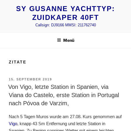
Zum
SY GUSANNE YACHTTYP:
Inhalt
ZUIDKAPER 40FT
springen
Callsign: DJ9166 MMSI: 211762740
Menü
ZITATE
VERÖFFENTLICHT
15. SEPTEMBER 2019
AM
Von Vigo, letzte Station in Spanien, via
Viana do Castelo, erste Station in Portugal
nach Póvoa de Varzim,
Nach 5 Tagen Muros wurde am 27.08. Kurs genommen auf
Vigo
, knapp 43 Sm Entfernung und letzte Station in
Spanien. Zu Beginn sonniges Wetter mit einem leichten