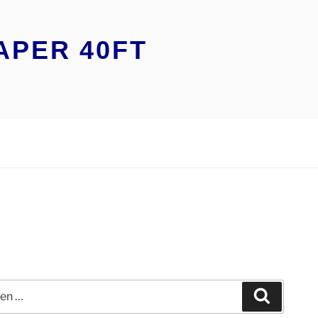
APER 40FT
n
Suchen