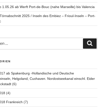
b 1.05.26 ab Werft Port-de-Bouc (nahe Marseille) bis Valencia
 Törnabschnitt 2025 / Inseln des Embiez – Frioul-Inseln – Port-
c
n
Suchen
ORIEN
017 ab Spakenburg -Hollandische und Deutsche
inseln, Helgoland, Cuxhaven. Nordostseekanal einschl. Eider
ckstadt
(6)
018
(4)
018 Frankreich
(7)