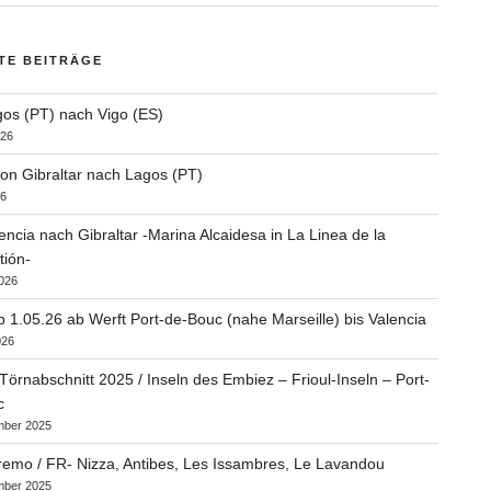
TE BEITRÄGE
os (PT) nach Vigo (ES)
026
on Gibraltar nach Lagos (PT)
26
encia nach Gibraltar -Marina Alcaidesa in La Linea de la
ión-
2026
b 1.05.26 ab Werft Port-de-Bouc (nahe Marseille) bis Valencia
026
 Törnabschnitt 2025 / Inseln des Embiez – Frioul-Inseln – Port-
c
mber 2025
remo / FR- Nizza, Antibes, Les Issambres, Le Lavandou
mber 2025