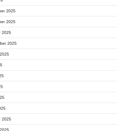
26
er 2025
er 2025
r 2025
ber 2025
 2025
25
25
25
025
025
r 2025
 2025