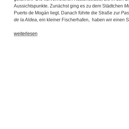
Aussichtspunkte. Zunächst ging es zu dem Städtchen
M
Puerto de Mogán liegt. Danach führte die Straße zur
Pas
de la Aldea
, ein kleiner Fischerhafen, haben wir einen S
„Aufenthalt
weiterlesen
in
Puerto
de
Mogán
und
Überfahrt
nach
Teneriffa“