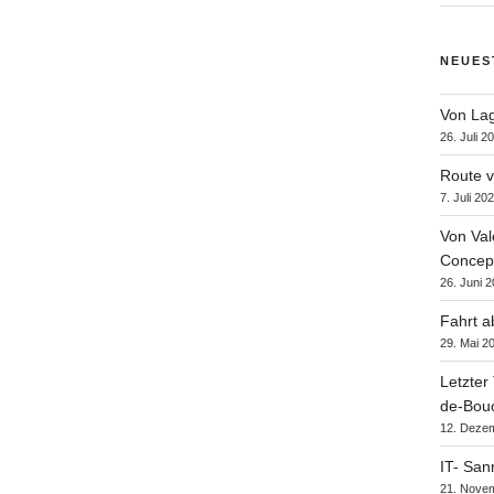
NEUES
Von Lag
26. Juli 2
Route v
7. Juli 20
Von Val
Concept
26. Juni 
Fahrt a
29. Mai 2
Letzter
de-Bou
12. Deze
IT- San
21. Nove