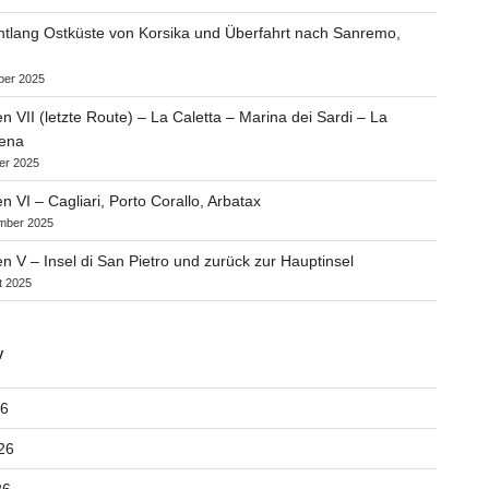
ntlang Ostküste von Korsika und Überfahrt nach Sanremo,
ber 2025
en VII (letzte Route) – La Caletta – Marina dei Sardi – La
ena
er 2025
n VI – Cagliari, Porto Corallo, Arbatax
mber 2025
en V – Insel di San Pietro und zurück zur Hauptinsel
t 2025
V
26
26