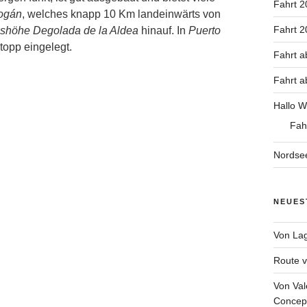
Fahrt 2
ogán
, welches knapp 10 Km landeinwärts von
Fahrt 
shöhe Degolada de la Aldea
hinauf. In
Puerto
topp eingelegt.
Fahrt a
Fahrt a
Hallo W
Fah
Nordse
NEUES
Von Lag
Route v
Von Val
Concept