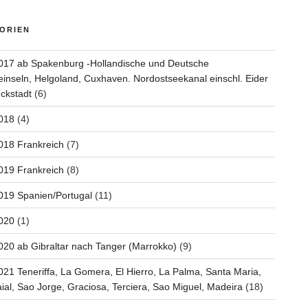
ORIEN
017 ab Spakenburg -Hollandische und Deutsche
inseln, Helgoland, Cuxhaven. Nordostseekanal einschl. Eider
ckstadt
(6)
018
(4)
018 Frankreich
(7)
019 Frankreich
(8)
019 Spanien/Portugal
(11)
020
(1)
020 ab Gibraltar nach Tanger (Marrokko)
(9)
021 Teneriffa, La Gomera, El Hierro, La Palma, Santa Maria,
aial, Sao Jorge, Graciosa, Terciera, Sao Miguel, Madeira
(18)