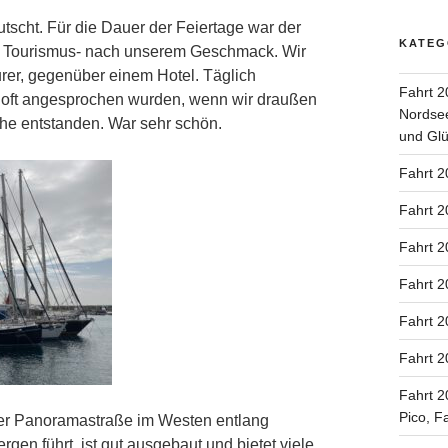
tscht. Für die Dauer der Feiertage war der
KATEG
en Tourismus- nach unserem Geschmack. Wir
urer, gegenüber einem Hotel. Täglich
Fahrt 2
r oft angesprochen wurden, wenn wir draußen
Nordsee
che entstanden. War sehr schön.
und Glü
Fahrt 2
Fahrt 2
Fahrt 2
Fahrt 2
Fahrt 2
Fahrt 2
Fahrt 2
Pico, F
er Panoramastraße im Westen entlang
gen führt, ist gut ausgebaut und bietet viele