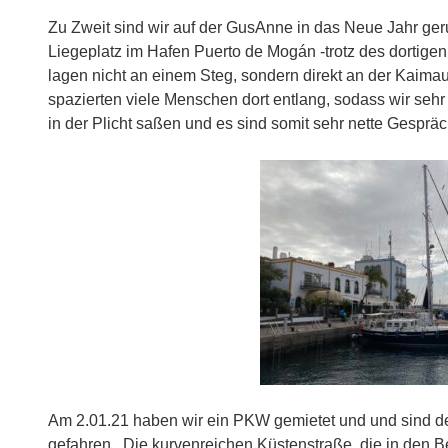
Zu Zweit sind wir auf der GusAnne in das Neue Jahr geru
Liegeplatz im Hafen Puerto de Mogán -trotz des dortig
lagen nicht an einem Steg, sondern direkt an der Kaima
spazierten viele Menschen dort entlang, sodass wir seh
in der Plicht saßen und es sind somit sehr nette Gesprä
Am 2.01.21 haben wir ein PKW gemietet und und sind d
gefahren. Die kurvenreichen Küstenstraße, die in den Ber