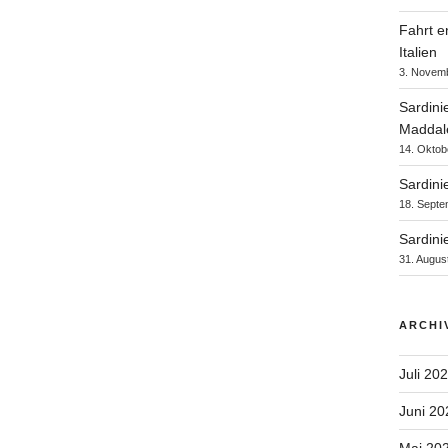
Fahrt e
Italien
3. Novem
Sardini
Maddal
14. Oktob
Sardinie
18. Septe
Sardini
31. Augus
ARCHI
Juli 20
Juni 20