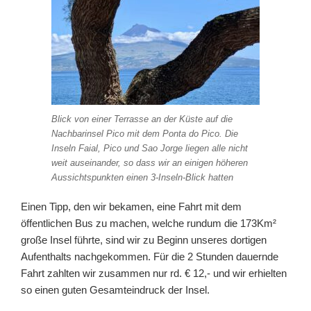
Blick von einer Terrasse an der Küste auf die
Nachbarinsel Pico mit dem Ponta do Pico. Die
Inseln Faial, Pico und Sao Jorge liegen alle nicht
weit auseinander, so dass wir an einigen höheren
Aussichtspunkten einen 3-Inseln-Blick hatten
Einen Tipp, den wir bekamen, eine Fahrt mit dem
öffentlichen Bus zu machen, welche rundum die 173Km²
große Insel führte, sind wir zu Beginn unseres dortigen
Aufenthalts nachgekommen. Für die 2 Stunden dauernde
Fahrt zahlten wir zusammen nur rd. € 12,- und wir erhielten
so einen guten Gesamteindruck der Insel.