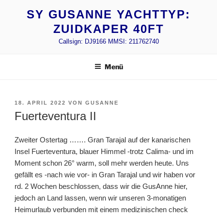
Zum
SY GUSANNE YACHTTYP:
Inhalt
ZUIDKAPER 40FT
springen
Callsign: DJ9166 MMSI: 211762740
Menü
VERÖFFENTLICHT
18. APRIL 2022
VON
GUSANNE
AM
Fuerteventura II
Zweiter Ostertag ……. Gran Tarajal auf der kanarischen
Insel Fuerteventura, blauer Himmel -trotz Calima- und im
Moment schon 26° warm, soll mehr werden heute. Uns
gefällt es -nach wie vor- in Gran Tarajal und wir haben vor
rd. 2 Wochen beschlossen, dass wir die GusAnne hier,
jedoch an Land lassen, wenn wir unseren 3-monatigen
Heimurlaub verbunden mit einem medizinischen check