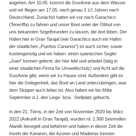
angehen. Am 10.05. kommt die GusAnne aus dem Wasser
und wir fliegen am 17.05. nach genau 1
Jahren nach
1/2
Deutschland. Zunächst hatten wir vor nach Garachico
(Teneriffa) zu fahren und unser Boot unter der Obhut von
uns bekannten Segelfreunden zu lassen, die dort leben. Der
Hafen hier in Gran Tarajal (wie Garachico auch ein Hafen
der staatlichen „Puertos Canarios“) ist auch sicher, sowie
kostengünstig und wir haben einen spanischen Segler
„Juan“ kennen gelernt, der hier lebt und arbeitet (tätig in
einer staatlichen Firma für Umweltschutz) und Acht auf die
GusAnne gibt, wenn wir zu Hause sind. Außerdem gibt es
hier die Gelegenheit, das Boot an Land unterzubringen, was
dem Skipper auch lieber ist. Also haben wir bis Mitte
September d.J. den Liege- bzw. Stellplatz gebucht.
In den 21. Törns, in der Zeit von November 2020 bis März
2022 (Ankunft in Gran Tarajal), wurden rd. 2.300 Seemeilen
Alantik besegelt und befahren und haben in dieser Zeit die
Inseln der Kanaren, der Azoren und Madeiras kennen