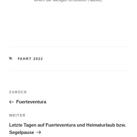
KATEGORIEN
FAHRT 2022
Beitragsnavigation
Vorheriger
ZURÜCK
Beitrag
Fuerteventura
Nächster
WEITER
Beitrag
Letzte Tagen auf Fuerteventura und Heimaturlaub bzw.
Segelpause